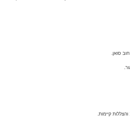
וב סואן.
ר.
והצללות קיימות.